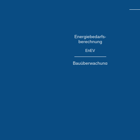
Energieberatung
vor Ort
vom Staat bezuschusst!
Energiebedarfs-
berechnung
EnEV
Bauüberwachung
und
Qualitätssicherung
Luftdichtheit
und
Thermografie