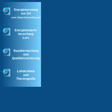
Energieberatung
vor Ort
vom Staat bezuschusst!
Energiebedarfs-
berechung
EnEV
Bauüberwachung
und
Qualitiätssicherung
Luftdichtheit
und
Thermografie